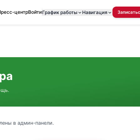
Пресс-центр
Войти
График работы
Навигация
Записать
ара
ощь.
лены в админ-панели.