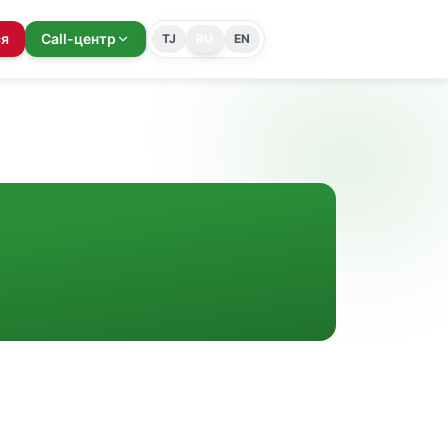
ся
Call-центр
TJ
RU
EN